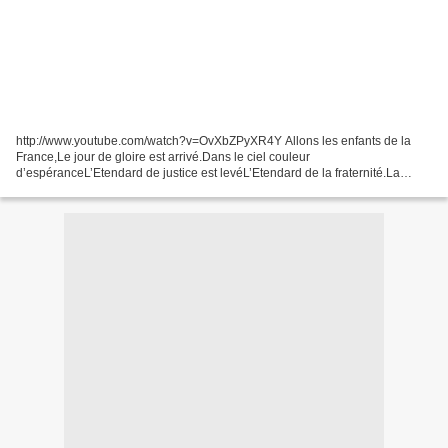
http://www.youtube.com/watch?v=OvXbZPyXR4Y Allons les enfants de la
France,Le jour de gloire est arrivé.Dans le ciel couleur
d’espéranceL’Etendard de justice est levéL’Etendard de la fraternité.La
République nous appelleDebout peuple fier et rebelle,Nous...