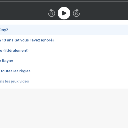
 DayZ
 a 13 ans (et vous l'avez ignoré)
e (littéralement)
im Rayan
 toutes les règles
s les jeux vidéo
us choquant de Rockstar ? - Le scandale BULLY
e plus moche de Steam
du RÊVE tourne au CAUCHEMAR
pendant 8 heures